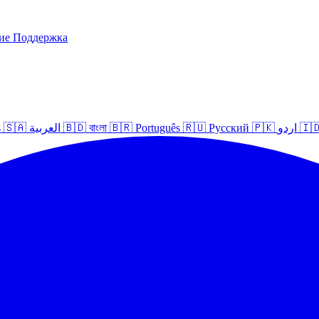
ние
Поддержка
s
🇸🇦
العربية
🇧🇩
বাংলা
🇧🇷
Português
🇷🇺
Русский
🇵🇰
اردو
🇮