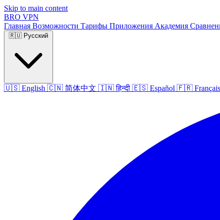
Skip to main content
BRO
VPN
Главная
Возможности
Тарифы
Приложения
Академия
Сравне
🇷🇺
Русский
🇺🇸
English
🇨🇳
简体中文
🇮🇳
हिन्दी
🇪🇸
Español
🇫🇷
Françai