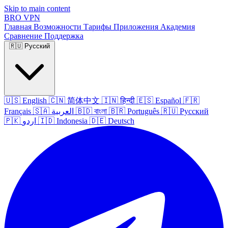
Skip to main content
BRO
VPN
Главная
Возможности
Тарифы
Приложения
Академия
Сравнение
Поддержка
🇷🇺
Русский
🇺🇸
English
🇨🇳
简体中文
🇮🇳
हिन्दी
🇪🇸
Español
🇫🇷
Français
🇸🇦
العربية
🇧🇩
বাংলা
🇧🇷
Português
🇷🇺
Русский
🇵🇰
اردو
🇮🇩
Indonesia
🇩🇪
Deutsch