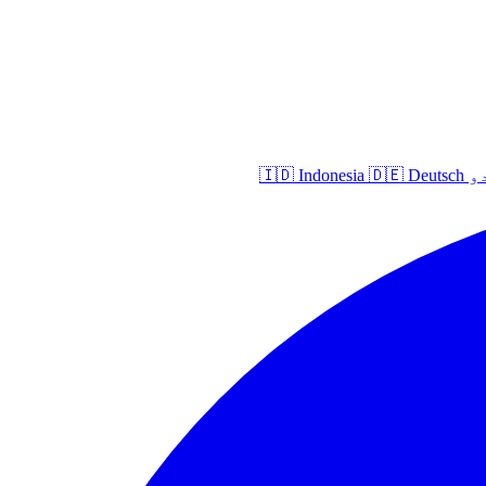
و
Deutsch
🇩🇪
Indonesia
🇮🇩