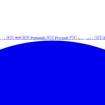
E
🇺🇸
العربية
🇵🇰
Русский
🇷🇺
Português
🇧🇷
বাংলা
🇧🇩
ارد