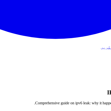
کریں
I
Comprehensive guide on ipv6 leak: why it happen