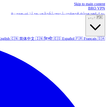
Skip to main content
BRO
VPN
ہوم
خصوصیات
قیمتیں
ایپس
اکیڈمی
موازنہ
سپورٹ
🇵🇰
اردو
nglish
🇨🇳
简体中文
🇮🇳
हिन्दी
🇪🇸
Español
🇫🇷
Français
🇸🇦