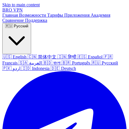
Skip to main content
BRO
VPN
Главная
Возможности
Тарифы
Приложения
Академия
Сравнение
Поддержка
🇷🇺
Русский
🇺🇸
English
🇨🇳
简体中文
🇮🇳
हिन्दी
🇪🇸
Español
🇫🇷
Français
🇸🇦
العربية
🇧🇩
বাংলা
🇧🇷
Português
🇷🇺
Русский
🇵🇰
اردو
🇮🇩
Indonesia
🇩🇪
Deutsch