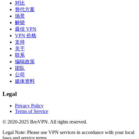
对比
替代方案
场景
解锁
最佳 VPN
VPN 价格
支持
关于
联系
编辑政策
团队
公司
媒体资料
Legal
Privacy Policy
Terms of Service
© 2020-2025 BroVPN. All rights reserved.
Legal Note: Please use VPN services in accordance with your local
laws and service terms.