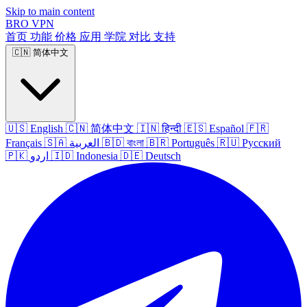
Skip to main content
BRO
VPN
首页
功能
价格
应用
学院
对比
支持
🇨🇳
简体中文
🇺🇸
English
🇨🇳
简体中文
🇮🇳
हिन्दी
🇪🇸
Español
🇫🇷
Français
🇸🇦
العربية
🇧🇩
বাংলা
🇧🇷
Português
🇷🇺
Русский
🇵🇰
اردو
🇮🇩
Indonesia
🇩🇪
Deutsch