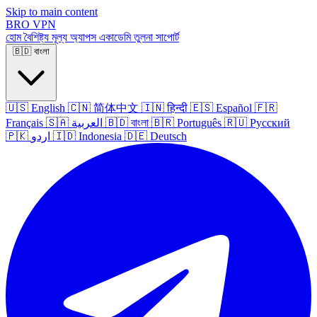
Skip to main content
BRO
VPN
হোম
বৈশিষ্ট্য
মূল্য
অ্যাপস
একাডেমি
তুলনা
সাপোর্ট
🇧🇩
বাংলা
🇺🇸
English
🇨🇳
简体中文
🇮🇳
हिन्दी
🇪🇸
Español
🇫🇷
Français
🇸🇦
العربية
🇧🇩
বাংলা
🇧🇷
Português
🇷🇺
Русский
🇵🇰
اردو
🇮🇩
Indonesia
🇩🇪
Deutsch