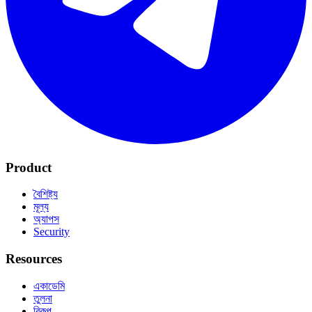
Product
বৈশিষ্ট্য
মূল্য
অ্যাপস
Security
Resources
একাডেমি
তুলনা
বিকল্প