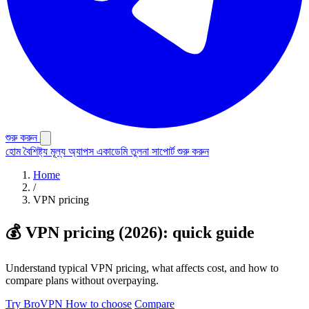
শুরু করুন
হোম
বৈশিষ্ট্য
মূল্য
অ্যাপস
একাডেমি
তুলনা
সাপোর্ট
শুরু করুন
Home
/
VPN pricing
💰 VPN pricing (2026): quick guide
Understand typical VPN pricing, what affects cost, and how to
compare plans without overpaying.
Try BroVPN
How to choose
Compare