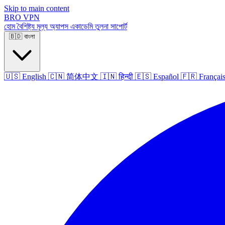
Skip to main content
BRO
VPN
হোম
বৈশিষ্ট্য
মূল্য
অ্যাপস
একাডেমি
তুলনা
সাপোর্ট
🇧🇩
বাংলা
🇺🇸
English
🇨🇳
简体中文
🇮🇳
हिन्दी
🇪🇸
Español
🇫🇷
Françai