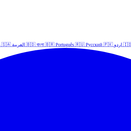
s
🇸🇦
العربية
🇧🇩
বাংলা
🇧🇷
Português
🇷🇺
Русский
🇵🇰
اردو
🇮